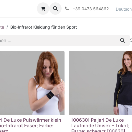
Kontaktieren Sie uns
+39 0473 564862
Deutsch
te
Bio-Infrarot Kleidung für den Sport
S
ari De Luxe Pulswärmer klein
[00630] Paljari De Luxe
io-Infrarot Faser; Farbe:
Laufmode Unisex - Trikot;
arz
Farbe: schwarz [00630]