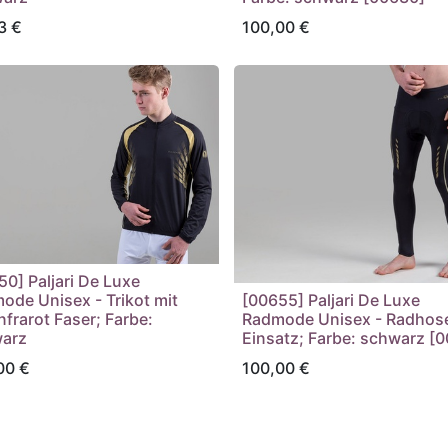
3
€
100,00
€
50] Paljari De Luxe
ode Unisex - Trikot mit
[00655] Paljari De Luxe
nfrarot Faser; Farbe:
Radmode Unisex - Radhose
arz
Einsatz; Farbe: schwarz [
00
€
100,00
€