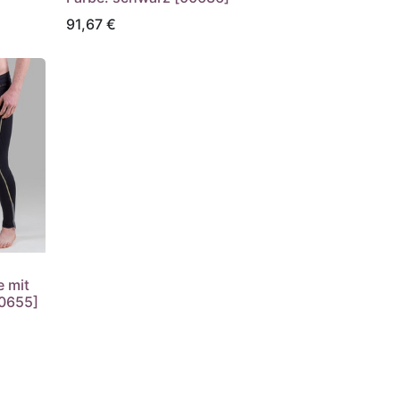
91,67
€
 mit
00655]