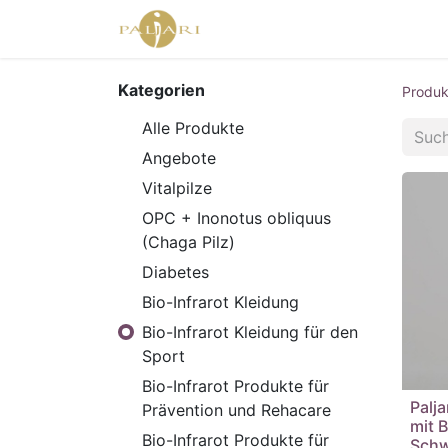
Home
Agent Shop
Shop
Kategorien
Produk
Alle Produkte
Angebote
Vitalpilze
OPC + Inonotus obliquus
(Chaga Pilz)
Diabetes
Bio-Infrarot Kleidung
Bio-Infrarot Kleidung für den
Sport
Bio-Infrarot Produkte für
Palj
Prävention und Rehacare
mit B
Bio-Infrarot Produkte für
Schw