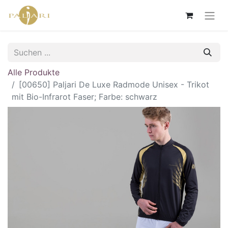
Alle Produkte
[00650] Paljari De Luxe Radmode Unisex - Trikot
mit Bio-Infrarot Faser; Farbe: schwarz