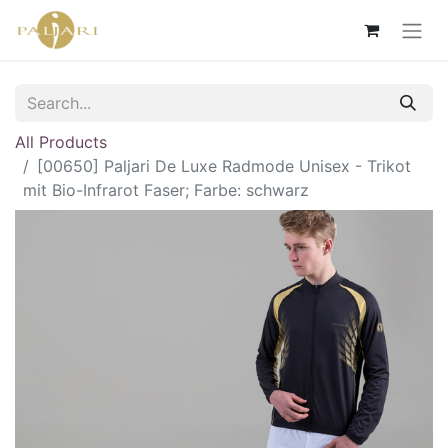
All Products
[00650] Paljari De Luxe Radmode Unisex - Trikot
mit Bio-Infrarot Faser; Farbe: schwarz