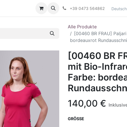
Kontaktieren Sie uns
+39 0473 564862
Deutsch
Alle Produkte
[00460 BR FRAU] Paljari 
bordeauxrot Rundausschni
[00460 BR FRA
mit Bio-Infra
Farbe: borde
Rundausschni
140,00
€
Inklusiv
GRÖSSE