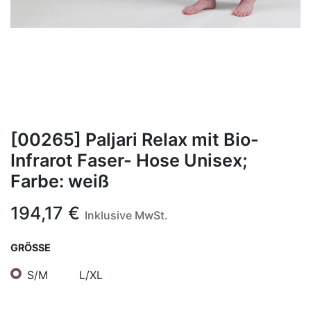
[00265] Paljari Relax mit Bio-
Infrarot Faser- Hose Unisex;
Farbe: weiß
194,17
€
Inklusive MwSt.
GRÖSSE
S/M
L/XL