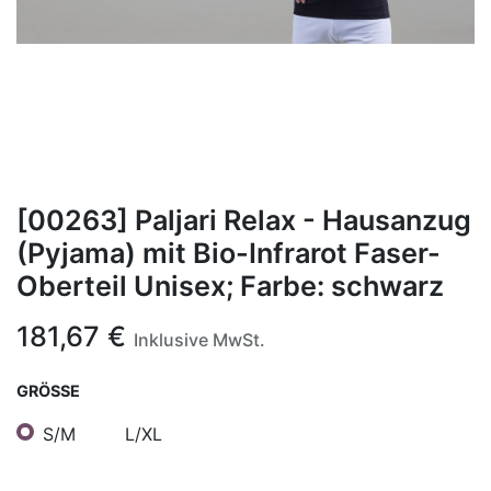
[00263] Paljari Relax - Hausanzug
(Pyjama) mit Bio-Infrarot Faser-
Oberteil Unisex; Farbe: schwarz
181,67
€
Inklusive MwSt.
GRÖSSE
S/M
L/XL