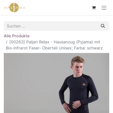
Alle Produkte
[00263] Paljari Relax - Hausanzug (Pyjama) mit
Bio-Infrarot Faser- Oberteil Unisex; Farbe: schwarz