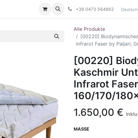
Kontaktieren Sie uns
+39 0473 564862
Deutsch
Alle Produkte
[00220] Biodynamisches 
Infrarot Faser by Paljari
[00220] Biod
Kaschmir Unte
Infrarot Faser
160/170/180
1.650,00
€
Inkl
MASSE