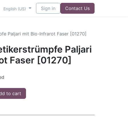
Sign in
Contact Us
English (US)
fe Paljari mit Bio-Infrarot Faser [01270]
tikerstrümpfe Paljari
rot Faser [01270]
ed
d to cart