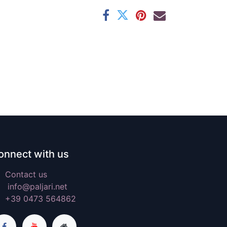
onnect with us
Contact us
info@paljari.net
+39 0473 564862