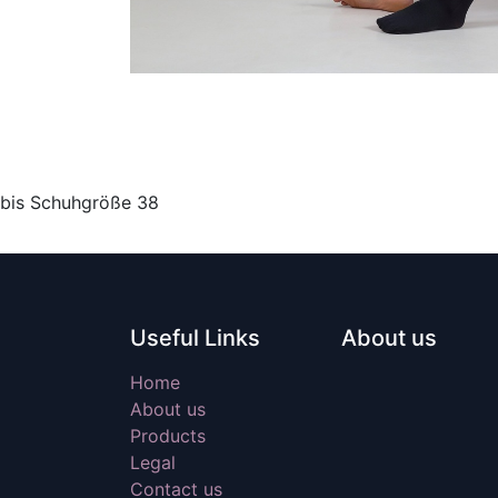
bis Schuhgröße 38
Useful Links
About us
Home
About us
Products
Legal
Contact us