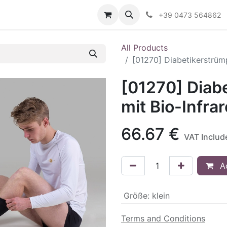
Contact us
+39 0473 564862
All Products
[01270] Diabetikerstrümp
[01270] Diabe
mit Bio-Infra
66.67
€
VAT Includ
Ad
Größe
:
klein
Terms and Conditions