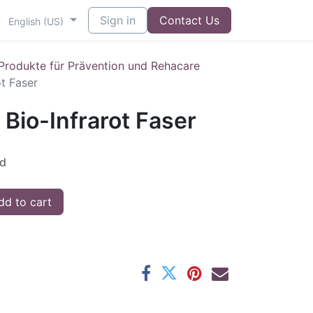
Sign in
Contact Us
English (US)
 Produkte für Prävention und Rehacare
ot Faser
t Bio-Infrarot Faser
ed
d to cart