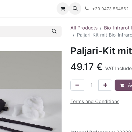
Contact us
+39 0473 564862
All Products
Bio-Infrarot
Paljari-Kit mit Bio-Infrar
Paljari-Kit mi
49.17
€
VAT Includ
Ad
Terms and Conditions